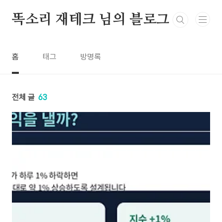
본문 바로가기
똑소리 재테크 님의 블로그
홈
태그
방명록
전체 글
63